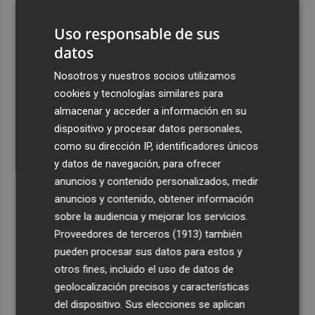
PCUMH, prepara sus primeras alianzas con el sector
Uso responsable de sus
4
Castelló apuesta por convertir el eclipse en un referente
datos
científico: recibirá a un gran equipo de expertos
Nosotros y nuestros socios utilizamos
5
El Villarreal anuncia a sus seis capitanes: Gerard
cookies y tecnologías similares para
Moreno, Foyth, Comesaña, Ayoze, Cardona y Logan
almacenar y acceder a información en su
Costa
dispositivo y procesar datos personales,
como su dirección IP, identificadores únicos
y datos de navegación, para ofrecer
anuncios y contenido personalizados, medir
anuncios y contenido, obtener información
Recibe toda la actualidad de
sobre la audiencia y mejorar los servicios.
Plaza Podcast en tu correo
Proveedores de terceros (1913)
también
pueden procesar sus datos para estos y
Quiero suscribirme
otros fines, incluido el uso de datos de
geolocalización precisos y características
del dispositivo. Sus elecciones se aplican