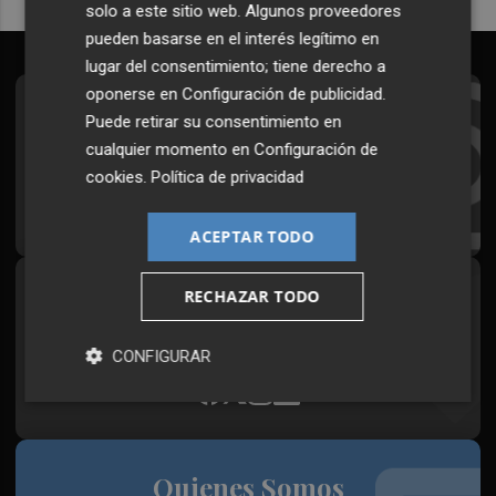
solo a este sitio web. Algunos proveedores
pueden basarse en el interés legítimo en
lugar del consentimiento; tiene derecho a
oponerse en
Configuración de publicidad
.
Suscríbete al Boletín
Puede retirar su consentimiento en
cualquier momento en
Configuración de
Todos los días a primera hora en tu email
cookies
.
Política de privacidad
¡Quiero suscribirme!
ACEPTAR TODO
RECHAZAR TODO
Síguenos en redes
Plaza Podcast, desde cualquier medio
CONFIGURAR
Quienes Somos