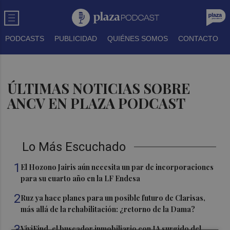
PODCASTS
PUBLICIDAD
QUIÉNES SOMOS
CONTACTO
ÚLTIMAS NOTICIAS SOBRE
ANCV EN PLAZA PODCAST
Lo Más Escuchado
1
El Hozono Jairis aún necesita un par de incorporaciones
para su cuarto año en la LF Endesa
2
Ruz ya hace planes para un posible futuro de Clarisas,
más allá de la rehabilitación: ¿retorno de la Dama?
3
ViviFind, el buscador inmobiliario con IA surgido del