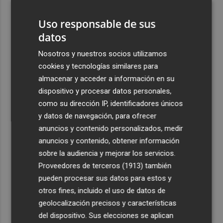
"extremo" en la mayor parte de la Península y Baleares
el día del eclipse
Uso responsable de sus
datos
4
Company: “Estamos comenzando a ver el equipo que
queremos ver en la Liga”
Nosotros y nuestros socios utilizamos
cookies y tecnologías similares para
5
Ocho helicópteros, un avión y más de 100 brigadas se
almacenar y acceder a información en su
movilizan en Moratalla por un incendio forestal
dispositivo y procesar datos personales,
como su dirección IP, identificadores únicos
y datos de navegación, para ofrecer
anuncios y contenido personalizados, medir
anuncios y contenido, obtener información
Recibe toda la actualidad de
sobre la audiencia y mejorar los servicios.
Plaza Podcast en tu correo
Proveedores de terceros (1913)
también
pueden procesar sus datos para estos y
Quiero suscribirme
otros fines, incluido el uso de datos de
geolocalización precisos y características
del dispositivo. Sus elecciones se aplican