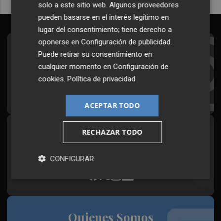
solo a este sitio web. Algunos proveedores
pueden basarse en el interés legítimo en
lugar del consentimiento; tiene derecho a
oponerse en
Configuración de publicidad
.
Suscríbete al Boletín
Puede retirar su consentimiento en
cualquier momento en
Configuración de
Todos los días a primera hora en tu email
cookies
.
Política de privacidad
¡Quiero suscribirme!
ACEPTAR TODO
RECHAZAR TODO
Síguenos en redes
Plaza Podcast, desde cualquier medio
CONFIGURAR
Quienes Somos