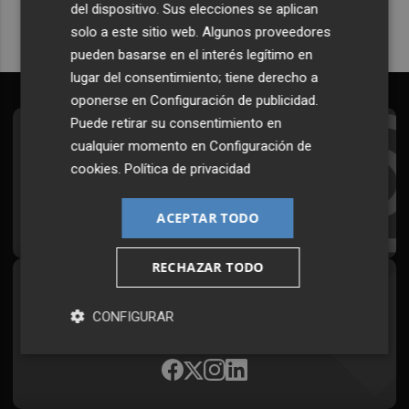
del dispositivo. Sus elecciones se aplican
solo a este sitio web. Algunos proveedores
pueden basarse en el interés legítimo en
lugar del consentimiento; tiene derecho a
oponerse en
Configuración de publicidad
.
Puede retirar su consentimiento en
Suscríbete al Boletín
cualquier momento en
Configuración de
cookies
.
Política de privacidad
Todos los días a primera hora en tu email
¡Quiero suscribirme!
ACEPTAR TODO
RECHAZAR TODO
Síguenos en redes
CONFIGURAR
Plaza Podcast, desde cualquier medio