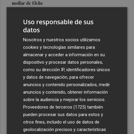
mollar de Elche
3
María Escarmiento se suma a El Kanka en el cartel del
Uso responsable de sus
festival Epicentro de Mula
datos
4
UPCT Makers culmina con éxito un catamarán para
monitorizar el Mar Menor y ya prepara un dron
Nosotros y nuestros socios utilizamos
submarino autónomo
cookies y tecnologías similares para
almacenar y acceder a información en su
5
Una batea clochinera se hunde y otra sufre daños en un
dispositivo y procesar datos personales,
incidente con un buque en el puerto de Valencia
como su dirección IP, identificadores únicos
y datos de navegación, para ofrecer
anuncios y contenido personalizados, medir
anuncios y contenido, obtener información
sobre la audiencia y mejorar los servicios.
Recibe toda la actualidad de
Proveedores de terceros (1725)
también
Plaza Podcast en tu correo
pueden procesar sus datos para estos y
otros fines, incluido el uso de datos de
Quiero suscribirme
geolocalización precisos y características