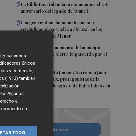
2
La Biblioteca Valenciana conmemora el 750
aniversario del legado de Jaume I
3
Una gran cadena humana de cariño y
reivindicación se vuelve a abrazar en las
playas por el Mar Menor
4
Levantan el confinamiento del municipio
castellonense de Sierra Engarcerán por el
r y acceder a
incendio
tificadores únicos
cios y contenido,
5
Juan Tallón, Marta Jiménez Serrano o Juan
os (1913)
también
Evaristo Valls Boix, protagonistas de la
calización
programación de agosto de Entre Libros en
Benicàssim
 web. Algunos
derecho a
ier momento en
Quiero suscribirme
PTAR TODO