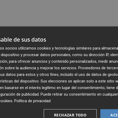
able de sus datos
os socios utilizamos cookies y tecnologías similares para almacena
dispositivo y procesar datos personales, como su dirección IP, iden
ción, para ofrecer anuncios y contenido personalizados, medir anun
n sobre la audiencia y mejorar los servicios.
Proveedores de tercer
s datos para estos y otros fines, incluido el uso de datos de geolo
rísticas del dispositivo. Sus elecciones se aplican solo a este sitio
 basarse en el interés legítimo en lugar del consentimiento; tiene 
guración de publicidad
. Puede retirar su consentimiento en cualqu
cookies
.
Política de privacidad
Recibe toda la actualidad de
Plaza Podcast en tu correo
RECHAZAR TODO
ACE