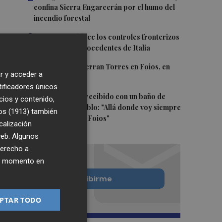
confina Sierra Engarcerán por el humo del
incendio forestal
3
España restablece los controles fronterizos
a los viajeros procedentes de Italia
4
El homenaje a Ferran Torres en Foios, en
r y acceder a
imágenes
tificadores únicos
5
Ferran Torres, recibido con un baño de
cios y contenido,
masas en su pueblo: "Allá donde voy siempre
os (1913)
también
digo que soy de Foios"
calización
 web. Algunos
derecho a
ier momento en
Quiero suscribirme
PTAR TODO