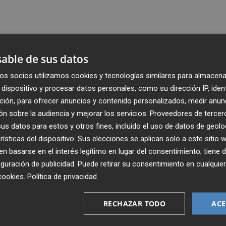
able de sus datos
os socios utilizamos cookies y tecnologías similares para almacena
dispositivo y procesar datos personales, como su dirección IP, iden
ción, para ofrecer anuncios y contenido personalizados, medir anun
n sobre la audiencia y mejorar los servicios.
Proveedores de tercer
s datos para estos y otros fines, incluido el uso de datos de geolo
rísticas del dispositivo. Sus elecciones se aplican solo a este sitio
 basarse en el interés legítimo en lugar del consentimiento; tiene 
guración de publicidad
. Puede retirar su consentimiento en cualqu
Recibe toda la actualidad de
cookies
.
Política de privacidad
Plaza Podcast en tu correo
RECHAZAR TODO
ACE