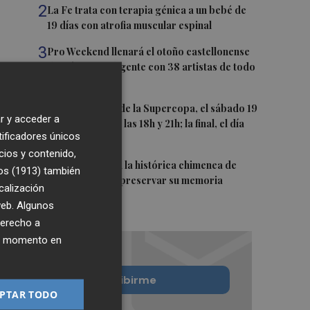
2
La Fe trata con terapia génica a un bebé de
19 días con atrofia muscular espinal
3
Pro Weekend llenará el otoño castellonense
de música emergente con 38 artistas de todo
el mundo
4
Las semifinales de la Supercopa, el sábado 19
r y acceder a
de septiembre a las 18h y 21h; la final, el día
tificadores únicos
20 a las 19h
cios y contenido,
5
Murcia restaura la histórica chimenea de
os (1913)
también
Algezares para preservar su memoria
calización
industrial
 web. Algunos
derecho a
ier momento en
Quiero suscribirme
PTAR TODO