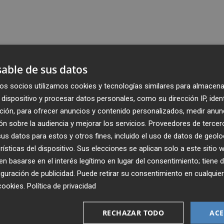
able de sus datos
os socios utilizamos cookies y tecnologías similares para almacena
dispositivo y procesar datos personales, como su dirección IP, iden
ción, para ofrecer anuncios y contenido personalizados, medir anun
n sobre la audiencia y mejorar los servicios.
Proveedores de tercer
s datos para estos y otros fines, incluido el uso de datos de geolo
rísticas del dispositivo. Sus elecciones se aplican solo a este sitio
 basarse en el interés legítimo en lugar del consentimiento; tiene 
guración de publicidad
. Puede retirar su consentimiento en cualqu
cookies
.
Política de privacidad
Recibe toda la actualidad de
Plaza Podcast en tu correo
RECHAZAR TODO
ACE