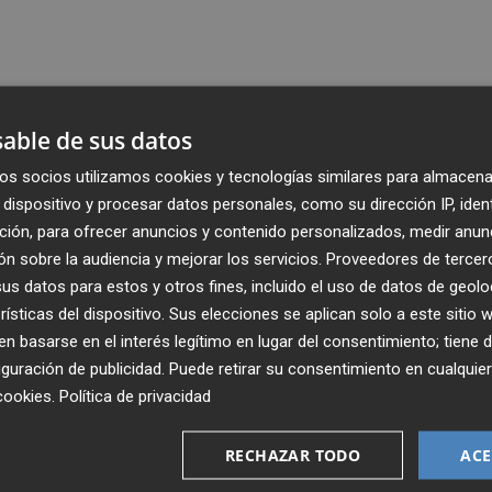
able de sus datos
os socios utilizamos cookies y tecnologías similares para almacena
dispositivo y procesar datos personales, como su dirección IP, iden
ción, para ofrecer anuncios y contenido personalizados, medir anun
n sobre la audiencia y mejorar los servicios.
Proveedores de tercer
s datos para estos y otros fines, incluido el uso de datos de geolo
rísticas del dispositivo. Sus elecciones se aplican solo a este sitio
 basarse en el interés legítimo en lugar del consentimiento; tiene 
guración de publicidad
. Puede retirar su consentimiento en cualqu
Recibe toda la actualidad de
cookies
.
Política de privacidad
Plaza Podcast en tu correo
RECHAZAR TODO
ACE