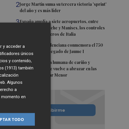
2
Jorge Martín suma su tercera victoria 'sprint'
del año y es más líder
3
España amplía a siete aeropuertos, entre
ellos Alicante-Elche y Manises, los controles
aleatorios a viajeros de Italia
4
La Biblioteca Valenciana conmemora el 750
r y acceder a
aniversario del legado de Jaume I
tificadores únicos
cios y contenido,
5
Una gran cadena humana de cariño y
os (1913)
también
reivindicación se vuelve a abrazar en las
calización
playas por el Mar Menor
 web. Algunos
derecho a
ier momento en
Quiero suscribirme
PTAR TODO