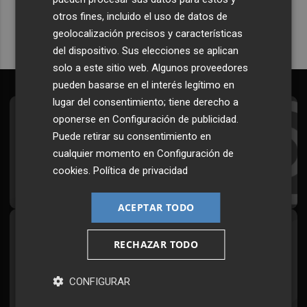
otros fines, incluido el uso de datos de
geolocalización precisos y características
del dispositivo. Sus elecciones se aplican
solo a este sitio web. Algunos proveedores
pueden basarse en el interés legítimo en
lugar del consentimiento; tiene derecho a
oponerse en
Configuración de publicidad
.
Suscríbete al Boletín
Puede retirar su consentimiento en
Todos los días a primera hora en tu email
cualquier momento en
Configuración de
cookies
.
Política de privacidad
¡Quiero suscribirme!
ACEPTAR TODO
Síguenos en redes
RECHAZAR TODO
Plaza Podcast, desde cualquier medio
CONFIGURAR