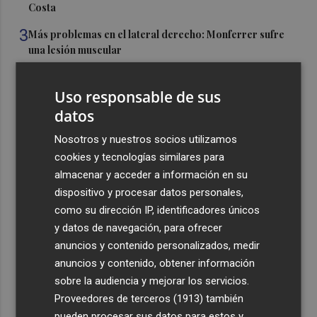
Costa
3
Más problemas en el lateral derecho: Monferrer sufre
una lesión muscular
4
San Javier da viabilidad al nuevo contrato del transporte
urbano y a un hotel de cuatro estrellas en La Manga con
Uso responsable de sus
324 habitaciones
datos
5
Estos son los estrenos que abren la cartelera en agosto:
Nosotros y nuestros socios utilizamos
de la comedia 'El último mono' a una nueva entrega de
cookies y tecnologías similares para
'La Patrulla Canina'
almacenar y acceder a información en su
dispositivo y procesar datos personales,
como su dirección IP, identificadores únicos
y datos de navegación, para ofrecer
anuncios y contenido personalizados, medir
Recibe toda la actualidad de
anuncios y contenido, obtener información
sobre la audiencia y mejorar los servicios.
Plaza Podcast en tu correo
Proveedores de terceros (1913)
también
Quiero suscribirme
pueden procesar sus datos para estos y