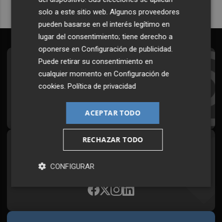
solo a este sitio web. Algunos proveedores
pueden basarse en el interés legítimo en
lugar del consentimiento; tiene derecho a
oponerse en
Configuración de publicidad
.
Puede retirar su consentimiento en
Suscríbete al Boletín
cualquier momento en
Configuración de
Todos los días a primera hora en tu email
cookies
.
Política de privacidad
¡Quiero suscribirme!
ACEPTAR TODO
RECHAZAR TODO
Síguenos en redes
Plaza Podcast, desde cualquier medio
CONFIGURAR