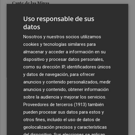
Cante de las Minas
3
El Castell de l'Olla de Altea 2026, en imágenes
Uso responsable de sus
datos
4
El Villarreal pone el broche de oro a la pretemporada
Nosotros y nuestros socios utilizamos
con una victoria contra el Galatasaray
cookies y tecnologías similares para
5
Kiat Lim preside por primera vez un partido en Mestalla
almacenar y acceder a información en su
dispositivo y procesar datos personales,
como su dirección IP, identificadores únicos
y datos de navegación, para ofrecer
anuncios y contenido personalizados, medir
anuncios y contenido, obtener información
sobre la audiencia y mejorar los servicios.
Recibe toda la actualidad de
Proveedores de terceros (1913)
también
Plaza Podcast en tu correo
pueden procesar sus datos para estos y
otros fines, incluido el uso de datos de
Quiero suscribirme
geolocalización precisos y características
del dispositivo. Sus elecciones se aplican