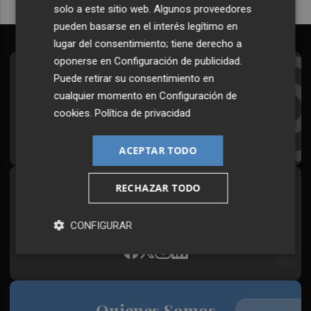
solo a este sitio web. Algunos proveedores
pueden basarse en el interés legítimo en
lugar del consentimiento; tiene derecho a
oponerse en
Configuración de publicidad
.
Suscríbete al Boletín
Puede retirar su consentimiento en
cualquier momento en
Configuración de
Todos los días a primera hora en tu email
cookies
.
Política de privacidad
¡Quiero suscribirme!
ACEPTAR TODO
RECHAZAR TODO
Síguenos en redes
Plaza Podcast, desde cualquier medio
CONFIGURAR
Quienes Somos