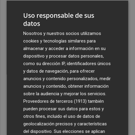
3
La capacidad de los modelos de IA para burlar la
Uso responsable de sus
seguridad alarma a gobiernos y empresas
datos
4
El eclipse solar dispara el turismo y las búsquedas de
alojamiento crecen hasta un 500%
Nosotros y nuestros socios utilizamos
cookies y tecnologías similares para
5
El cubano Papillo triunfa en el certamen del Trovo
almacenar y acceder a información en su
Pascual García-Mateos de La Unión
dispositivo y procesar datos personales,
como su dirección IP, identificadores únicos
y datos de navegación, para ofrecer
anuncios y contenido personalizados, medir
anuncios y contenido, obtener información
Recibe toda la actualidad de
sobre la audiencia y mejorar los servicios.
Proveedores de terceros (1913)
también
Plaza Podcast en tu correo
pueden procesar sus datos para estos y
Quiero suscribirme
otros fines, incluido el uso de datos de
geolocalización precisos y características
del dispositivo. Sus elecciones se aplican