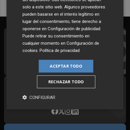
solo a este sitio web. Algunos proveedores
pueden basarse en el interés legítimo en
lugar del consentimiento; tiene derecho a
oponerse en
Configuración de publicidad
.
Puede retirar su consentimiento en
Suscríbete al Boletín
cualquier momento en
Configuración de
Todos los días a primera hora en tu email
cookies
.
Política de privacidad
¡Quiero suscribirme!
ACEPTAR TODO
RECHAZAR TODO
Síguenos en redes
Plaza Podcast, desde cualquier medio
CONFIGURAR