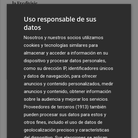
la Eredivisie
3
Entidades del Camp d'Elx reclaman más protagonismo
Uso responsable de sus
en las fiestas para la Ufece y conciertos en valenciano
datos
4
El Ibex 35 sube un 2% la primera semana de agosto tras
Nosotros y nuestros socios utilizamos
conquistar los históricos 20.000 puntos
cookies y tecnologías similares para
5
Valencia Basket abrirá la EuroLeague Women en casa
almacenar y acceder a información en su
ante Fenerbahce Opet
dispositivo y procesar datos personales,
como su dirección IP, identificadores únicos
y datos de navegación, para ofrecer
anuncios y contenido personalizados, medir
anuncios y contenido, obtener información
sobre la audiencia y mejorar los servicios.
Recibe toda la actualidad de
Proveedores de terceros (1913)
también
Plaza Podcast en tu correo
pueden procesar sus datos para estos y
otros fines, incluido el uso de datos de
Quiero suscribirme
geolocalización precisos y características
del dispositivo. Sus elecciones se aplican