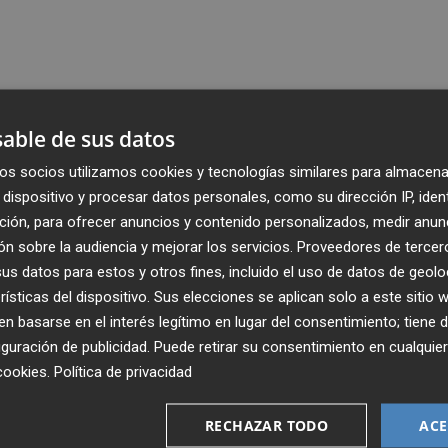
able de sus datos
os socios utilizamos cookies y tecnologías similares para almacena
dispositivo y procesar datos personales, como su dirección IP, iden
ción, para ofrecer anuncios y contenido personalizados, medir anun
n sobre la audiencia y mejorar los servicios.
Proveedores de tercer
s datos para estos y otros fines, incluido el uso de datos de geolo
rísticas del dispositivo. Sus elecciones se aplican solo a este sitio
 basarse en el interés legítimo en lugar del consentimiento; tiene 
guración de publicidad
. Puede retirar su consentimiento en cualqu
cookies
.
Política de privacidad
Recibe toda la actualidad de
Plaza Podcast en tu correo
RECHAZAR TODO
ACE