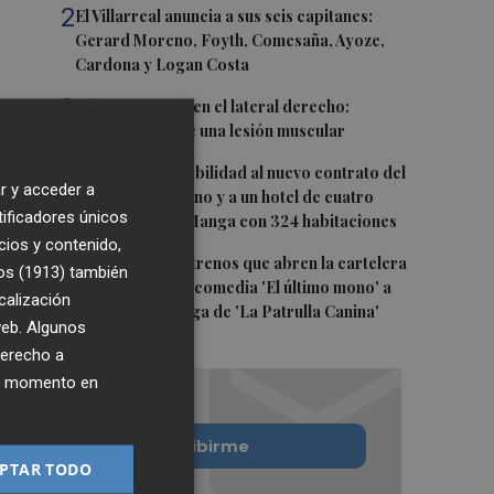
2
El Villarreal anuncia a sus seis capitanes:
Gerard Moreno, Foyth, Comesaña, Ayoze,
Cardona y Logan Costa
3
Más problemas en el lateral derecho:
Monferrer sufre una lesión muscular
4
San Javier da viabilidad al nuevo contrato del
r y acceder a
transporte urbano y a un hotel de cuatro
tificadores únicos
estrellas en La Manga con 324 habitaciones
cios y contenido,
5
Estos son los estrenos que abren la cartelera
os (1913)
también
en agosto: de la comedia 'El último mono' a
calización
una nueva entrega de 'La Patrulla Canina'
 web. Algunos
derecho a
ier momento en
Quiero suscribirme
PTAR TODO