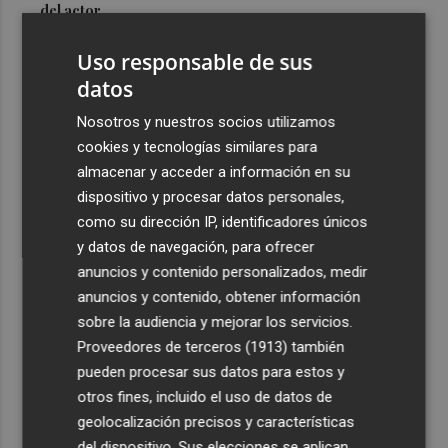
del actor
3
Mario Domínguez, a un paso del Excelsior Róterdam de
Uso responsable de sus
la Eredivisie
datos
4
Entidades del Camp d'Elx reclaman más protagonismo
Nosotros y nuestros socios utilizamos
en las fiestas para la Ufece y conciertos en valenciano
cookies y tecnologías similares para
5
El Ibex 35 sube un 2% la primera semana de agosto tras
almacenar y acceder a información en su
conquistar los históricos 20.000 puntos
dispositivo y procesar datos personales,
como su dirección IP, identificadores únicos
y datos de navegación, para ofrecer
anuncios y contenido personalizados, medir
anuncios y contenido, obtener información
sobre la audiencia y mejorar los servicios.
Recibe toda la actualidad de
Proveedores de terceros (1913)
también
Plaza Podcast en tu correo
pueden procesar sus datos para estos y
otros fines, incluido el uso de datos de
Quiero suscribirme
geolocalización precisos y características
del dispositivo. Sus elecciones se aplican