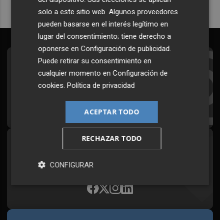
solo a este sitio web. Algunos proveedores
pueden basarse en el interés legítimo en
lugar del consentimiento; tiene derecho a
oponerse en
Configuración de publicidad
.
Puede retirar su consentimiento en
Suscríbete al Boletín
cualquier momento en
Configuración de
Todos los días a primera hora en tu email
cookies
.
Política de privacidad
¡Quiero suscribirme!
ACEPTAR TODO
RECHAZAR TODO
Síguenos en redes
Plaza Podcast, desde cualquier medio
CONFIGURAR