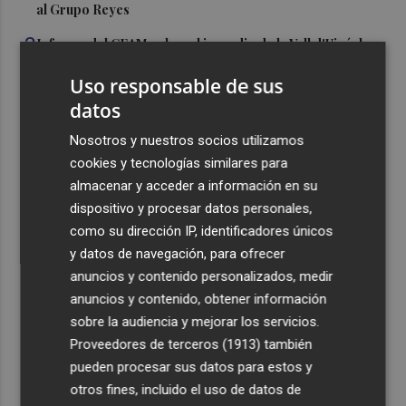
al Grupo Reyes
3
Informe del CEAM sobre el incendio de la Vall d'Uixó: la
vegetación perdió el 51% de humedad en los meses
Uso responsable de sus
previos
datos
4
La Generalitat destina 132 millones a 24 nuevas
infraestructuras sociosanitarias de mayores y personas
Nosotros y nuestros socios utilizamos
con discapacidad
cookies y tecnologías similares para
almacenar y acceder a información en su
5
La movilidad el 12 de agosto podría duplicarse por el
dispositivo y procesar datos personales,
eclipse con hasta 1,5 millones de desplazamientos
como su dirección IP, identificadores únicos
adicionales
y datos de navegación, para ofrecer
anuncios y contenido personalizados, medir
anuncios y contenido, obtener información
sobre la audiencia y mejorar los servicios.
Proveedores de terceros (1913)
también
Recibe toda la actualidad de
pueden procesar sus datos para estos y
Plaza Podcast en tu correo
otros fines, incluido el uso de datos de