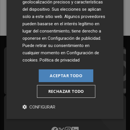
geolocalización precisos y características
Quiero suscribirme
del dispositivo. Sus elecciones se aplican
solo a este sitio web. Algunos proveedores
pueden basarse en el interés legítimo en
lugar del consentimiento; tiene derecho a
oponerse en
Configuración de publicidad
.
Puede retirar su consentimiento en
cualquier momento en
Configuración de
Suscríbete al Boletín
cookies
.
Política de privacidad
Todos los días a primera hora en tu email
ACEPTAR TODO
¡Quiero suscribirme!
RECHAZAR TODO
Síguenos en redes
CONFIGURAR
Plaza Podcast, desde cualquier medio