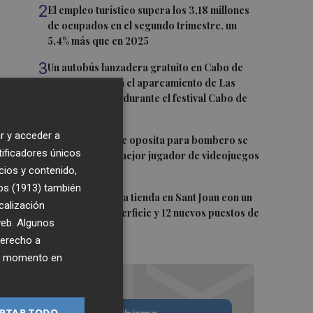
2
El empleo turístico supera los 3,18 millones
de ocupados en el segundo trimestre, un
5,4% más que en 2025
3
Un autobús lanzadera gratuito en Cabo de
Palos conectará el aparcamiento de Las
Dunas y el Faro durante el festival Cabo de
Pop
r y acceder a
4
Un alicantino que oposita para bombero se
tificadores únicos
convierte en el mejor jugador de videojuegos
cios y contenido,
de España
os (1913)
también
5
Lidl inaugura una tienda en Sant Joan con un
calización
60% más de superficie y 12 nuevos puestos de
 web. Algunos
trabajo
derecho a
ier momento en
PTAR TODO