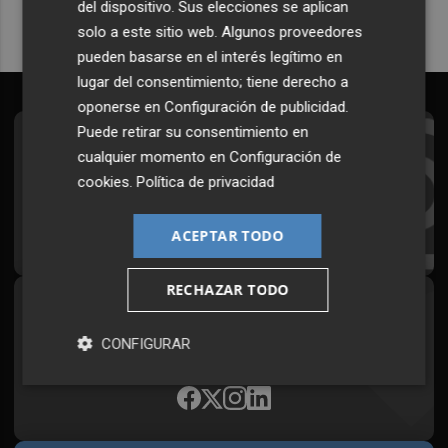
del dispositivo. Sus elecciones se aplican
solo a este sitio web. Algunos proveedores
pueden basarse en el interés legítimo en
lugar del consentimiento; tiene derecho a
oponerse en
Configuración de publicidad
.
Puede retirar su consentimiento en
Suscríbete al Boletín
cualquier momento en
Configuración de
cookies
.
Política de privacidad
Todos los días a primera hora en tu email
¡Quiero suscribirme!
ACEPTAR TODO
RECHAZAR TODO
Síguenos en redes
CONFIGURAR
Plaza Podcast, desde cualquier medio