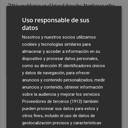
3
Más problemas en el lateral derecho: Monferrer sufre
una lesión muscular
Uso responsable de sus
4
San Javier da viabilidad al nuevo contrato del transporte
datos
urbano y a un hotel de cuatro estrellas en La Manga con
324 habitaciones
Nosotros y nuestros socios utilizamos
cookies y tecnologías similares para
5
Estos son los estrenos que abren la cartelera en agosto:
almacenar y acceder a información en su
de la comedia 'El último mono' a una nueva entrega de
dispositivo y procesar datos personales,
'La Patrulla Canina'
como su dirección IP, identificadores únicos
y datos de navegación, para ofrecer
anuncios y contenido personalizados, medir
anuncios y contenido, obtener información
sobre la audiencia y mejorar los servicios.
Recibe toda la actualidad de
Proveedores de terceros (1913)
también
Plaza Podcast en tu correo
pueden procesar sus datos para estos y
otros fines, incluido el uso de datos de
Quiero suscribirme
geolocalización precisos y características