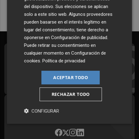
del dispositivo. Sus elecciones se aplican
solo a este sitio web. Algunos proveedores
pueden basarse en el interés legítimo en
lugar del consentimiento; tiene derecho a
oponerse en
Configuración de publicidad
.
Puede retirar su consentimiento en
cualquier momento en
Configuración de
Suscríbete al Boletín
cookies
.
Política de privacidad
Todos los días a primera hora en tu email
ACEPTAR TODO
¡Quiero suscribirme!
RECHAZAR TODO
Síguenos en redes
CONFIGURAR
Plaza Podcast, desde cualquier medio