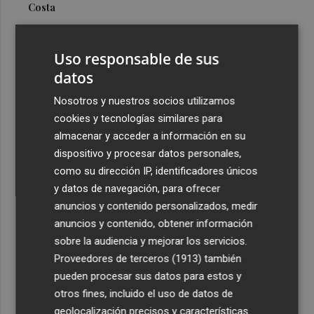
Costa
3
Más problemas en el lateral derecho: Monferrer sufre
una lesión muscular
Uso responsable de sus
4
datos
San Javier da viabilidad al nuevo contrato del transporte
urbano y a un hotel de cuatro estrellas en La Manga con
Nosotros y nuestros socios utilizamos
324 habitaciones
cookies y tecnologías similares para
5
Estos son los estrenos que abren la cartelera en agosto:
almacenar y acceder a información en su
de la comedia 'El último mono' a una nueva entrega de
dispositivo y procesar datos personales,
'La Patrulla Canina'
como su dirección IP, identificadores únicos
y datos de navegación, para ofrecer
anuncios y contenido personalizados, medir
anuncios y contenido, obtener información
sobre la audiencia y mejorar los servicios.
Proveedores de terceros (1913)
también
Recibe toda la actualidad de
pueden procesar sus datos para estos y
Plaza Podcast en tu correo
otros fines, incluido el uso de datos de
geolocalización precisos y características
Quiero suscribirme