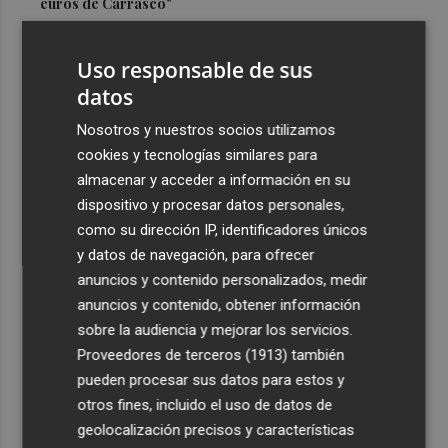
euros de Carrasco"
3
Castelló adjudica a Civicons por 600.500 euros las
obras de reforma de la tenencia de alcaldía sur
Uso responsable de sus
datos
4
Castelló acelera el montaje de la infraestructura en las
playas y el Planetari del eclipse para convertirlo en "un
Nosotros y nuestros socios utilizamos
evento histórico"
cookies y tecnologías similares para
almacenar y acceder a información en su
5
Ruegan precaución con el baño en 13 playas de Águilas,
dispositivo y procesar datos personales,
Cartagena, Calnegre y San Javier
como su dirección IP, identificadores únicos
y datos de navegación, para ofrecer
anuncios y contenido personalizados, medir
anuncios y contenido, obtener información
sobre la audiencia y mejorar los servicios.
Recibe toda la actualidad de
Proveedores de terceros (1913)
también
Plaza Podcast en tu correo
pueden procesar sus datos para estos y
otros fines, incluido el uso de datos de
Quiero suscribirme
geolocalización precisos y características