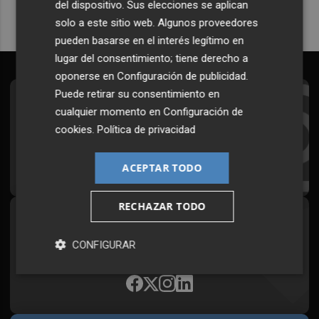
del dispositivo. Sus elecciones se aplican
solo a este sitio web. Algunos proveedores
pueden basarse en el interés legítimo en
lugar del consentimiento; tiene derecho a
oponerse en
Configuración de publicidad
.
Puede retirar su consentimiento en
Suscríbete al Boletín
cualquier momento en
Configuración de
cookies
.
Política de privacidad
Todos los días a primera hora en tu email
¡Quiero suscribirme!
ACEPTAR TODO
RECHAZAR TODO
Síguenos en redes
CONFIGURAR
Plaza Podcast, desde cualquier medio