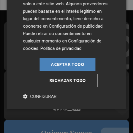
solo a este sitio web. Algunos proveedores
pueden basarse en el interés legítimo en
lugar del consentimiento; tiene derecho a
oponerse en
Configuración de publicidad
.
Suscríbete al Boletín
Puede retirar su consentimiento en
cualquier momento en
Configuración de
Todos los días a primera hora en tu email
cookies
.
Política de privacidad
¡Quiero suscribirme!
ACEPTAR TODO
RECHAZAR TODO
Síguenos en redes
Plaza Podcast, desde cualquier medio
CONFIGURAR
Quienes Somos