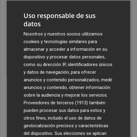
3
Florentino Pérez refuerza su posición como principal
Uso responsable de sus
accionista de ACS y eleva su participación al 15%
datos
4
La Femp se coordina con los gobiernos locales para el
eclipse solar del 12 de agosto
Nosotros y nuestros socios utilizamos
cookies y tecnologías similares para
5
El incendio del Cerro Maestre de Jumilla activa el Plan
almacenar y acceder a información en su
Infomur en situación 1
dispositivo y procesar datos personales,
como su dirección IP, identificadores únicos
y datos de navegación, para ofrecer
anuncios y contenido personalizados, medir
anuncios y contenido, obtener información
Recibe toda la actualidad de
sobre la audiencia y mejorar los servicios.
Proveedores de terceros (1913)
también
Plaza Podcast en tu correo
pueden procesar sus datos para estos y
Quiero suscribirme
otros fines, incluido el uso de datos de
geolocalización precisos y características
del dispositivo. Sus elecciones se aplican