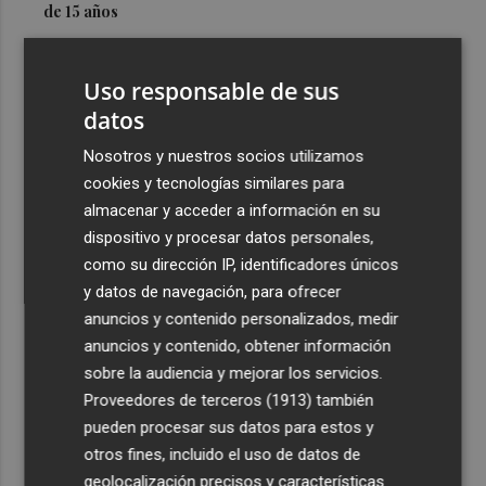
de 15 años
3
Simó destaca el impulso del Gobierno al alquiler
asequible en Castelló frente "a los pisos de 200.000
Uso responsable de sus
euros de Carrasco"
datos
4
Castelló adjudica a Civicons por 600.500 euros las
Nosotros y nuestros socios utilizamos
obras de reforma de la tenencia de alcaldía sur
cookies y tecnologías similares para
5
Castelló acelera el montaje de la infraestructura en las
almacenar y acceder a información en su
playas y el Planetari del eclipse para convertirlo en "un
dispositivo y procesar datos personales,
evento histórico"
como su dirección IP, identificadores únicos
y datos de navegación, para ofrecer
anuncios y contenido personalizados, medir
anuncios y contenido, obtener información
sobre la audiencia y mejorar los servicios.
Proveedores de terceros (1913)
también
Recibe toda la actualidad de
pueden procesar sus datos para estos y
Plaza Podcast en tu correo
otros fines, incluido el uso de datos de
geolocalización precisos y características
Quiero suscribirme