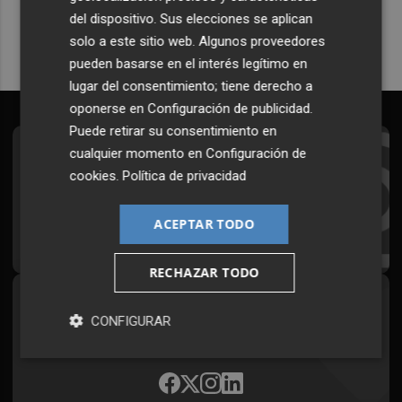
del dispositivo. Sus elecciones se aplican
solo a este sitio web. Algunos proveedores
pueden basarse en el interés legítimo en
lugar del consentimiento; tiene derecho a
oponerse en
Configuración de publicidad
.
Puede retirar su consentimiento en
cualquier momento en
Configuración de
Suscríbete al Boletín
cookies
.
Política de privacidad
Todos los días a primera hora en tu email
ACEPTAR TODO
¡Quiero suscribirme!
RECHAZAR TODO
Síguenos en redes
CONFIGURAR
Plaza Podcast, desde cualquier medio