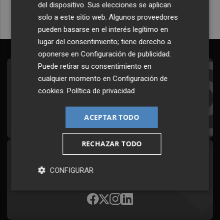
del dispositivo. Sus elecciones se aplican
solo a este sitio web. Algunos proveedores
pueden basarse en el interés legítimo en
lugar del consentimiento; tiene derecho a
oponerse en
Configuración de publicidad
.
Puede retirar su consentimiento en
Suscríbete al Boletín
cualquier momento en
Configuración de
cookies
.
Política de privacidad
Todos los días a primera hora en tu email
¡Quiero suscribirme!
ACEPTAR TODO
RECHAZAR TODO
Síguenos en redes
CONFIGURAR
Plaza Podcast, desde cualquier medio