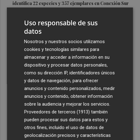
identifica 22 especies y 357 ejemplares en Conexión Sur
3
El Hércules CF encara la quinta semana de preparación
Uso responsable de sus
con pruebas exigentes el fin de semana
datos
4
Murcia inicia el repintado de señales en Patiño, San Pío
X, Santiago el Mayor, La Murta, Valladolises, Cañada
Nosotros y nuestros socios utilizamos
Hermosa y Cañadas de San Pedro
cookies y tecnologías similares para
almacenar y acceder a información en su
5
Mariano García, López Nicolás y Bermúdez disputarán
dispositivo y procesar datos personales,
el Europeo en Birmingham el viernes y el sábado
como su dirección IP, identificadores únicos
y datos de navegación, para ofrecer
anuncios y contenido personalizados, medir
anuncios y contenido, obtener información
sobre la audiencia y mejorar los servicios.
Recibe toda la actualidad de
Proveedores de terceros (1913)
también
Plaza Podcast en tu correo
pueden procesar sus datos para estos y
otros fines, incluido el uso de datos de
Quiero suscribirme
geolocalización precisos y características