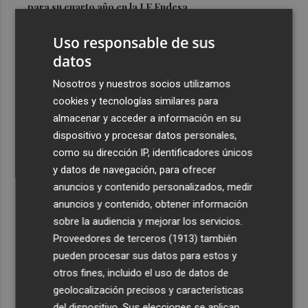
para su cuarto año en la LF Endesa
3
Ruz ya hace planes para un posible futuro de Clarisas,
Uso responsable de sus
más allá de la rehabilitación: ¿retorno de la Dama?
datos
4
ViviFind, el buscador inmobiliario con IA surgido del
Nosotros y nuestros socios utilizamos
PCUMH, prepara sus primeras alianzas con el sector
cookies y tecnologías similares para
5
Castelló apuesta por convertir el eclipse en un referente
almacenar y acceder a información en su
científico: recibirá a un gran equipo de expertos
dispositivo y procesar datos personales,
como su dirección IP, identificadores únicos
y datos de navegación, para ofrecer
anuncios y contenido personalizados, medir
anuncios y contenido, obtener información
sobre la audiencia y mejorar los servicios.
Recibe toda la actualidad de
Proveedores de terceros (1913)
también
Plaza Podcast en tu correo
pueden procesar sus datos para estos y
otros fines, incluido el uso de datos de
Quiero suscribirme
geolocalización precisos y características
del dispositivo. Sus elecciones se aplican