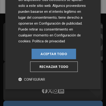
solo a este sitio web. Algunos proveedores
pueden basarse en el interés legítimo en
lugar del consentimiento; tiene derecho a
oponerse en
Configuración de publicidad
.
Puede retirar su consentimiento en
Suscríbete al Boletín
cualquier momento en
Configuración de
Todos los días a primera hora en tu email
cookies
.
Política de privacidad
¡Quiero suscribirme!
ACEPTAR TODO
RECHAZAR TODO
Síguenos en redes
Plaza Podcast, desde cualquier medio
CONFIGURAR