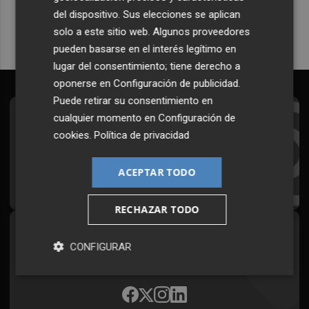
del dispositivo. Sus elecciones se aplican
solo a este sitio web. Algunos proveedores
pueden basarse en el interés legítimo en
lugar del consentimiento; tiene derecho a
oponerse en
Configuración de publicidad
.
Puede retirar su consentimiento en
cualquier momento en
Configuración de
Suscríbete al Boletín
cookies
.
Política de privacidad
Todos los días a primera hora en tu email
ACEPTAR TODO
¡Quiero suscribirme!
RECHAZAR TODO
Síguenos en redes
CONFIGURAR
Plaza Podcast, desde cualquier medio