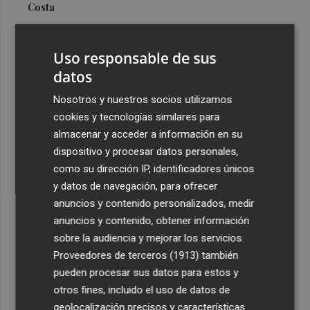
Costa
3
Más problemas en el lateral derecho: Monferrer sufre
una lesión muscular
Uso responsable de sus
4
datos
San Javier da viabilidad al nuevo contrato del transporte
urbano y a un hotel de cuatro estrellas en La Manga con
Nosotros y nuestros socios utilizamos
324 habitaciones
cookies y tecnologías similares para
5
Estos son los estrenos que abren la cartelera en agosto:
almacenar y acceder a información en su
de la comedia 'El último mono' a una nueva entrega de
dispositivo y procesar datos personales,
'La Patrulla Canina'
como su dirección IP, identificadores únicos
y datos de navegación, para ofrecer
anuncios y contenido personalizados, medir
anuncios y contenido, obtener información
sobre la audiencia y mejorar los servicios.
Proveedores de terceros (1913)
también
Recibe toda la actualidad de
pueden procesar sus datos para estos y
Plaza Podcast en tu correo
otros fines, incluido el uso de datos de
geolocalización precisos y características
Quiero suscribirme