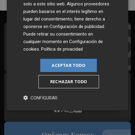
solo a este sitio web. Algunos proveedores
pueden basarse en el interés legítimo en
lugar del consentimiento; tiene derecho a
oponerse en
Configuración de publicidad
.
Suscríbete al Boletín
Puede retirar su consentimiento en
cualquier momento en
Configuración de
Todos los días a primera hora en tu email
cookies
.
Política de privacidad
¡Quiero suscribirme!
ACEPTAR TODO
RECHAZAR TODO
Síguenos en redes
Plaza Podcast, desde cualquier medio
CONFIGURAR
Quienes Somos