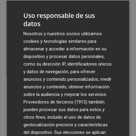
3
La Región de Murcia es la cuarta provincia que más
Uso responsable de sus
exporta a África: Marruecos, el primer destino
datos
4
La Región de Murcia celebra la Semana de la Juventud
con cinco días de actividades
Nosotros y nuestros socios utilizamos
cookies y tecnologías similares para
5
El coste de la vivienda: 1.338 € netos al mes, el salario
almacenar y acceder a información en su
mínimo para poder comprar una vivienda en Castellón
dispositivo y procesar datos personales,
como su dirección IP, identificadores únicos
y datos de navegación, para ofrecer
anuncios y contenido personalizados, medir
anuncios y contenido, obtener información
Recibe toda la actualidad de
sobre la audiencia y mejorar los servicios.
Proveedores de terceros (1913)
también
Plaza Podcast en tu correo
pueden procesar sus datos para estos y
Quiero suscribirme
otros fines, incluido el uso de datos de
geolocalización precisos y características
del dispositivo. Sus elecciones se aplican