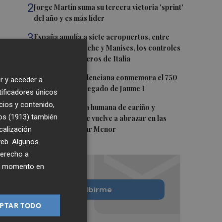
2
Jorge Martín suma su tercera victoria 'sprint'
del año y es más líder
3
España amplía a siete aeropuertos, entre
ellos Alicante-Elche y Manises, los controles
aleatorios a viajeros de Italia
4
La Biblioteca Valenciana conmemora el 750
r y acceder a
aniversario del legado de Jaume I
tificadores únicos
cios y contenido,
5
Una gran cadena humana de cariño y
os (1913)
también
reivindicación se vuelve a abrazar en las
calización
playas por el Mar Menor
 web. Algunos
derecho a
ier momento en
Quiero suscribirme
PTAR TODO