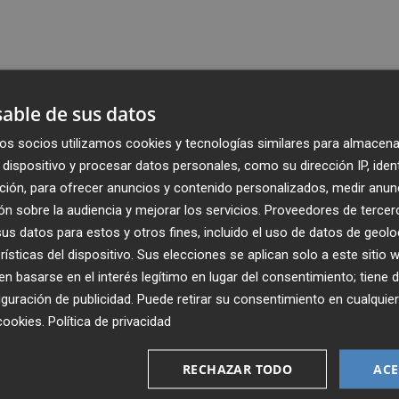
able de sus datos
os socios utilizamos cookies y tecnologías similares para almacena
dispositivo y procesar datos personales, como su dirección IP, iden
ción, para ofrecer anuncios y contenido personalizados, medir anun
n sobre la audiencia y mejorar los servicios.
Proveedores de tercer
s datos para estos y otros fines, incluido el uso de datos de geolo
rísticas del dispositivo. Sus elecciones se aplican solo a este sitio
 basarse en el interés legítimo en lugar del consentimiento; tiene 
guración de publicidad
. Puede retirar su consentimiento en cualqu
Recibe toda la actualidad de
cookies
.
Política de privacidad
Plaza Podcast en tu correo
RECHAZAR TODO
ACE