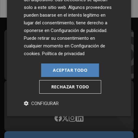
solo a este sitio web. Algunos proveedores
pueden basarse en el interés legítimo en
lugar del consentimiento; tiene derecho a
oponerse en
Configuración de publicidad
.
Puede retirar su consentimiento en
Suscríbete al Boletín
cualquier momento en
Configuración de
Todos los días a primera hora en tu email
cookies
.
Política de privacidad
¡Quiero suscribirme!
ACEPTAR TODO
RECHAZAR TODO
Síguenos en redes
Plaza Podcast, desde cualquier medio
CONFIGURAR