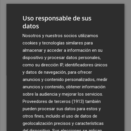
3
ViviFind, el buscador inmobiliario con IA surgido del
PCUMH, prepara sus primeras alianzas con el sector
Uso responsable de sus
4
datos
Castelló apuesta por convertir el eclipse en un referente
científico: recibirá a un gran equipo de expertos
Nosotros y nuestros socios utilizamos
5
El Villarreal anuncia a sus seis capitanes: Gerard
cookies y tecnologías similares para
Moreno, Foyth, Comesaña, Ayoze, Cardona y Logan
almacenar y acceder a información en su
Costa
dispositivo y procesar datos personales,
como su dirección IP, identificadores únicos
y datos de navegación, para ofrecer
anuncios y contenido personalizados, medir
anuncios y contenido, obtener información
sobre la audiencia y mejorar los servicios.
Recibe toda la actualidad de
Proveedores de terceros (1913)
también
Plaza Podcast en tu correo
pueden procesar sus datos para estos y
otros fines, incluido el uso de datos de
Quiero suscribirme
geolocalización precisos y características
del dispositivo. Sus elecciones se aplican