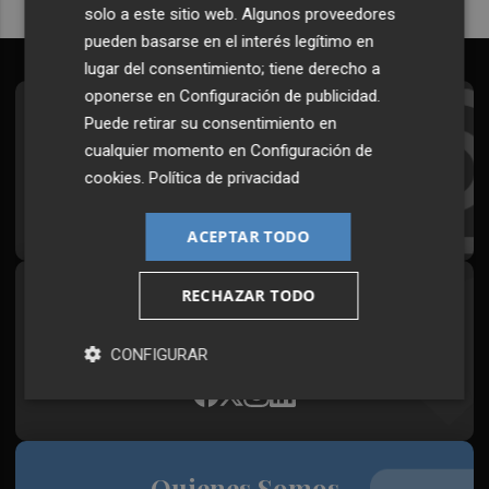
solo a este sitio web. Algunos proveedores
pueden basarse en el interés legítimo en
lugar del consentimiento; tiene derecho a
oponerse en
Configuración de publicidad
.
Suscríbete al Boletín
Puede retirar su consentimiento en
cualquier momento en
Configuración de
Todos los días a primera hora en tu email
cookies
.
Política de privacidad
¡Quiero suscribirme!
ACEPTAR TODO
RECHAZAR TODO
Síguenos en redes
Plaza Podcast, desde cualquier medio
CONFIGURAR
Quienes Somos