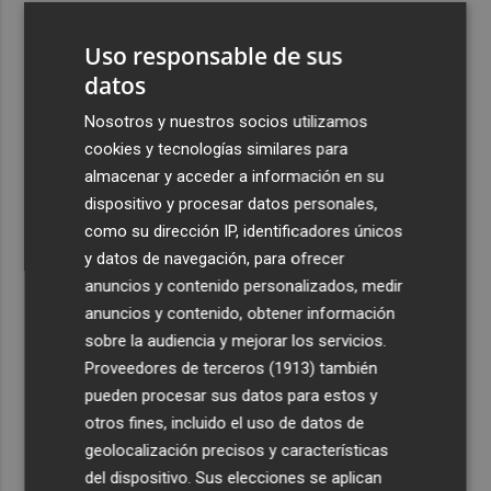
3
La capacidad de los modelos de IA para burlar la
Uso responsable de sus
seguridad alarma a gobiernos y empresas
datos
4
El eclipse solar dispara el turismo y las búsquedas de
alojamiento crecen hasta un 500%
Nosotros y nuestros socios utilizamos
cookies y tecnologías similares para
5
El cubano Papillo triunfa en el certamen del Trovo
almacenar y acceder a información en su
Pascual García-Mateos de La Unión
dispositivo y procesar datos personales,
como su dirección IP, identificadores únicos
y datos de navegación, para ofrecer
anuncios y contenido personalizados, medir
anuncios y contenido, obtener información
Recibe toda la actualidad de
sobre la audiencia y mejorar los servicios.
Proveedores de terceros (1913)
también
Plaza Podcast en tu correo
pueden procesar sus datos para estos y
Quiero suscribirme
otros fines, incluido el uso de datos de
geolocalización precisos y características
del dispositivo. Sus elecciones se aplican