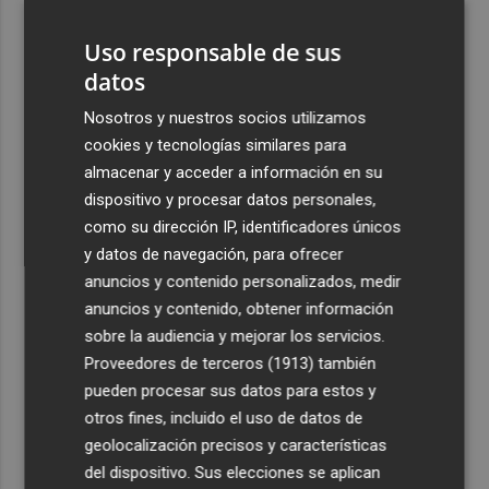
la cultura
Uso responsable de sus
4
El Villarreal cierra la pretemporada con buenas
datos
sensaciones y Ayoze como goleador
Nosotros y nuestros socios utilizamos
5
Más de medio millar de festeros de Ufece se reivindican
cookies y tecnologías similares para
en el pregón en Elche: "se nota, se siente, el campo está
almacenar y acceder a información en su
presente"
dispositivo y procesar datos personales,
como su dirección IP, identificadores únicos
y datos de navegación, para ofrecer
anuncios y contenido personalizados, medir
anuncios y contenido, obtener información
Recibe toda la actualidad de
sobre la audiencia y mejorar los servicios.
Plaza Podcast en tu correo
Proveedores de terceros (1913)
también
pueden procesar sus datos para estos y
Quiero suscribirme
otros fines, incluido el uso de datos de
geolocalización precisos y características
del dispositivo. Sus elecciones se aplican