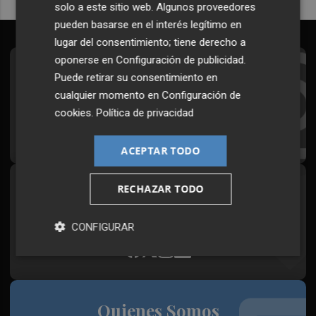
solo a este sitio web. Algunos proveedores
pueden basarse en el interés legítimo en
lugar del consentimiento; tiene derecho a
oponerse en
Configuración de publicidad
.
Suscríbete al Boletín
Puede retirar su consentimiento en
cualquier momento en
Configuración de
Todos los días a primera hora en tu email
cookies
.
Política de privacidad
¡Quiero suscribirme!
ACEPTAR TODO
RECHAZAR TODO
Síguenos en redes
Plaza Podcast, desde cualquier medio
CONFIGURAR
Quienes Somos