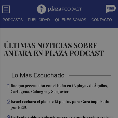
PODCASTS
PUBLICIDAD
QUIÉNES SOMOS
CONTACTO
ÚLTIMAS NOTICIAS SOBRE
ANTARA EN PLAZA PODCAST
Lo Más Escuchado
1
Ruegan precaución con el baño en 13 playas de Águilas,
Cartagena, Calnegre y San Javier
2
Israel rechaza el plan de 15 puntos para Gaza impulsado
por EEUU
3
De Frida Kahlo a Kubrick: un repaso por los eclipses de