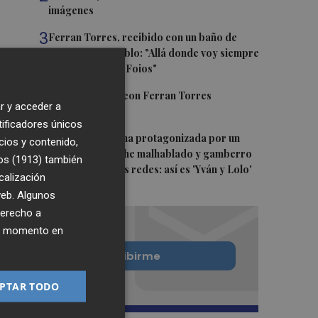
imágenes
3
Ferran Torres, recibido con un baño de
masas en su pueblo: "Allá donde voy siempre
digo que soy de Foios"
4
Foios se vuelca con Ferran Torres
r y acceder a
tificadores únicos
5
La serie murciana protagonizada por un
cios y contenido,
conejo de peluche malhablado y gamberro
os (1913)
también
que triunfa en las redes: así es 'Yván y Lolo'
calización
 web. Algunos
derecho a
ier momento en
Quiero suscribirme
PTAR TODO