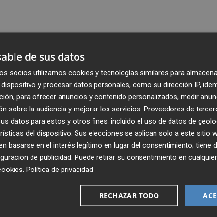
able de sus datos
os socios utilizamos cookies y tecnologías similares para almacena
dispositivo y procesar datos personales, como su dirección IP, iden
ción, para ofrecer anuncios y contenido personalizados, medir anun
n sobre la audiencia y mejorar los servicios.
Proveedores de tercer
s datos para estos y otros fines, incluido el uso de datos de geolo
rísticas del dispositivo. Sus elecciones se aplican solo a este sitio
 basarse en el interés legítimo en lugar del consentimiento; tiene 
guración de publicidad
. Puede retirar su consentimiento en cualqu
Recibe toda la actualidad de
cookies
.
Política de privacidad
Plaza Podcast en tu correo
RECHAZAR TODO
ACE