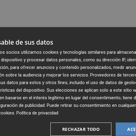
able de sus datos
os socios utilizamos cookies y tecnologías similares para almacena
dispositivo y procesar datos personales, como su dirección IP, iden
ción, para ofrecer anuncios y contenido personalizados, medir anun
n sobre la audiencia y mejorar los servicios.
Proveedores de tercer
s datos para estos y otros fines, incluido el uso de datos de geolo
rísticas del dispositivo. Sus elecciones se aplican solo a este sitio
 basarse en el interés legítimo en lugar del consentimiento; tiene 
guración de publicidad
. Puede retirar su consentimiento en cualqu
cookies
.
Política de privacidad
Recibe toda la actualidad de
Plaza Podcast en tu correo
RECHAZAR TODO
ACE