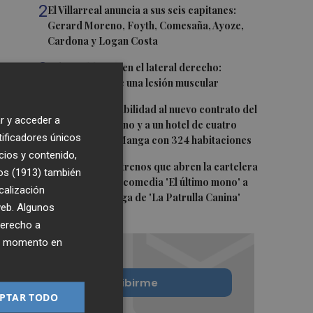
2
El Villarreal anuncia a sus seis capitanes:
Gerard Moreno, Foyth, Comesaña, Ayoze,
Cardona y Logan Costa
3
Más problemas en el lateral derecho:
Monferrer sufre una lesión muscular
4
San Javier da viabilidad al nuevo contrato del
r y acceder a
transporte urbano y a un hotel de cuatro
tificadores únicos
estrellas en La Manga con 324 habitaciones
cios y contenido,
5
Estos son los estrenos que abren la cartelera
os (1913)
también
en agosto: de la comedia 'El último mono' a
calización
una nueva entrega de 'La Patrulla Canina'
 web. Algunos
derecho a
ier momento en
Quiero suscribirme
PTAR TODO