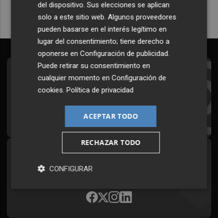
del dispositivo. Sus elecciones se aplican
solo a este sitio web. Algunos proveedores
pueden basarse en el interés legítimo en
lugar del consentimiento; tiene derecho a
oponerse en
Configuración de publicidad
.
Puede retirar su consentimiento en
Suscríbete al Boletín
cualquier momento en
Configuración de
cookies
.
Política de privacidad
Todos los días a primera hora en tu email
¡Quiero suscribirme!
ACEPTAR TODO
RECHAZAR TODO
Síguenos en redes
CONFIGURAR
Plaza Podcast, desde cualquier medio