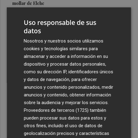
mollar de Elche
3
María Escarmiento se suma a El Kanka en el cartel del
Uso responsable de sus
festival Epicentro de Mula
datos
4
UPCT Makers culmina con éxito un catamarán para
monitorizar el Mar Menor y ya prepara un dron
Nosotros y nuestros socios utilizamos
submarino autónomo
cookies y tecnologías similares para
almacenar y acceder a información en su
5
Una batea clochinera se hunde y otra sufre daños en un
dispositivo y procesar datos personales,
incidente con un buque en el puerto de Valencia
como su dirección IP, identificadores únicos
y datos de navegación, para ofrecer
anuncios y contenido personalizados, medir
anuncios y contenido, obtener información
sobre la audiencia y mejorar los servicios.
Recibe toda la actualidad de
Proveedores de terceros (1725)
también
Plaza Podcast en tu correo
pueden procesar sus datos para estos y
otros fines, incluido el uso de datos de
Quiero suscribirme
geolocalización precisos y características