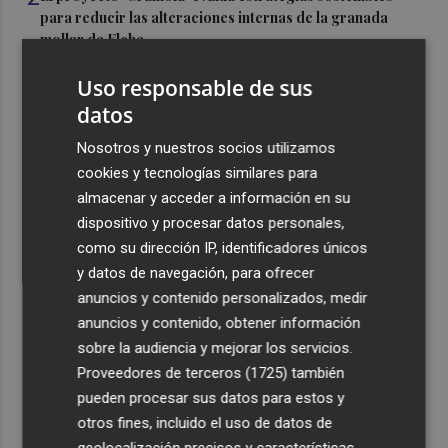
para reducir las alteraciones internas de la granada
mollar de Elche
3
María Escarmiento se suma a El Kanka en el cartel del
Uso responsable de sus
festival Epicentro de Mula
datos
4
UPCT Makers culmina con éxito un catamarán para
Nosotros y nuestros socios utilizamos
monitorizar el Mar Menor y ya prepara un dron
cookies y tecnologías similares para
submarino autónomo
almacenar y acceder a información en su
5
Una batea clochinera se hunde y otra sufre daños en un
dispositivo y procesar datos personales,
incidente con un buque en el puerto de Valencia
como su dirección IP, identificadores únicos
y datos de navegación, para ofrecer
anuncios y contenido personalizados, medir
anuncios y contenido, obtener información
sobre la audiencia y mejorar los servicios.
Proveedores de terceros (1725)
también
Recibe toda la actualidad de
pueden procesar sus datos para estos y
Plaza Podcast en tu correo
otros fines, incluido el uso de datos de
geolocalización precisos y características