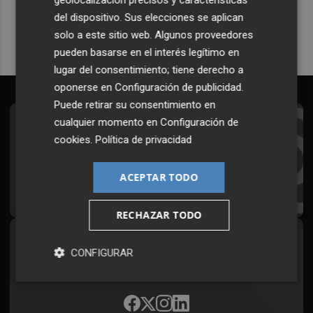
Quiero suscribirme
del dispositivo. Sus elecciones se aplican
solo a este sitio web. Algunos proveedores
pueden basarse en el interés legítimo en
lugar del consentimiento; tiene derecho a
oponerse en
Configuración de publicidad
.
Puede retirar su consentimiento en
cualquier momento en
Configuración de
Suscríbete al Boletín
cookies
.
Política de privacidad
Todos los días a primera hora en tu email
ACEPTAR TODO
¡Quiero suscribirme!
RECHAZAR TODO
Síguenos en redes
CONFIGURAR
Plaza Podcast, desde cualquier medio