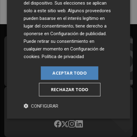
del dispositivo. Sus elecciones se aplican
solo a este sitio web. Algunos proveedores
pueden basarse en el interés legítimo en
lugar del consentimiento; tiene derecho a
oponerse en
Configuración de publicidad
.
Puede retirar su consentimiento en
Suscríbete al Boletín
cualquier momento en
Configuración de
cookies
.
Política de privacidad
Todos los días a primera hora en tu email
¡Quiero suscribirme!
ACEPTAR TODO
RECHAZAR TODO
Síguenos en redes
CONFIGURAR
Plaza Podcast, desde cualquier medio