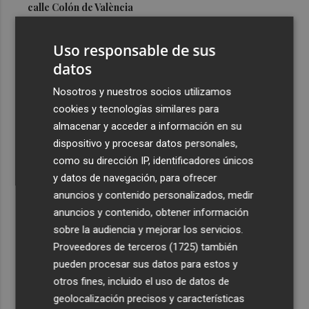
calle Colón de València
3
El Hospital del Vinalopó se consolida como referente en
Uso responsable de sus
la atención al nacimiento
datos
4
El proyecto 'Gramola' evalúa estrategias sostenibles
para reducir las alteraciones internas de la granada
Nosotros y nuestros socios utilizamos
mollar de Elche
cookies y tecnologías similares para
almacenar y acceder a información en su
5
El talento murciano conquista Cimeria: Dagnino ilustra
dispositivo y procesar datos personales,
'Aguas peligrosas' de Conan el Bárbaro
como su dirección IP, identificadores únicos
y datos de navegación, para ofrecer
anuncios y contenido personalizados, medir
anuncios y contenido, obtener información
sobre la audiencia y mejorar los servicios.
Recibe toda la actualidad de
Proveedores de terceros (1725)
también
Plaza Podcast en tu correo
pueden procesar sus datos para estos y
otros fines, incluido el uso de datos de
Quiero suscribirme
geolocalización precisos y características