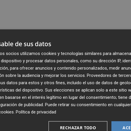
able de sus datos
os socios utilizamos cookies y tecnologías similares para almacena
dispositivo y procesar datos personales, como su dirección IP, iden
ción, para ofrecer anuncios y contenido personalizados, medir anun
n sobre la audiencia y mejorar los servicios.
Proveedores de tercer
s datos para estos y otros fines, incluido el uso de datos de geolo
rísticas del dispositivo. Sus elecciones se aplican solo a este sitio
 basarse en el interés legítimo en lugar del consentimiento; tiene 
guración de publicidad
. Puede retirar su consentimiento en cualqu
cookies
.
Política de privacidad
Recibe toda la actualidad de
Plaza Podcast en tu correo
RECHAZAR TODO
ACE