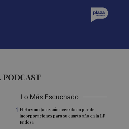
A PODCAST
Lo Más Escuchado
1
El Hozono Jairis aún necesita un par de
incorporaciones para su cuarto año en la LF
Endesa