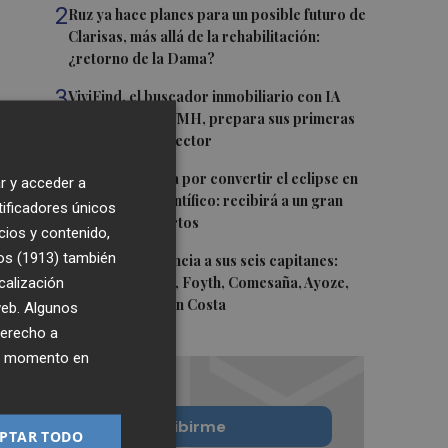
2
Ruz ya hace planes para un posible futuro de
Clarisas, más allá de la rehabilitación:
¿retorno de la Dama?
3
ViviFind, el buscador inmobiliario con IA
surgido del PCUMH, prepara sus primeras
alianzas con el sector
4
Castelló apuesta por convertir el eclipse en
r y acceder a
un referente científico: recibirá a un gran
tificadores únicos
equipo de expertos
cios y contenido,
os (1913)
5
también
El Villarreal anuncia a sus seis capitanes:
calización
Gerard Moreno, Foyth, Comesaña, Ayoze,
Cardona y Logan Costa
 web. Algunos
derecho a
ier momento en
Quiero suscribirme
PTAR TODO