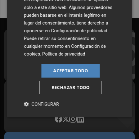
solo a este sitio web. Algunos proveedores
pueden basarse en el interés legítimo en
lugar del consentimiento; tiene derecho a
oponerse en
Configuración de publicidad
.
Puede retirar su consentimiento en
Suscríbete al Boletín
cualquier momento en
Configuración de
Todos los días a primera hora en tu email
cookies
.
Política de privacidad
¡Quiero suscribirme!
ACEPTAR TODO
RECHAZAR TODO
Síguenos en redes
Plaza Podcast, desde cualquier medio
CONFIGURAR