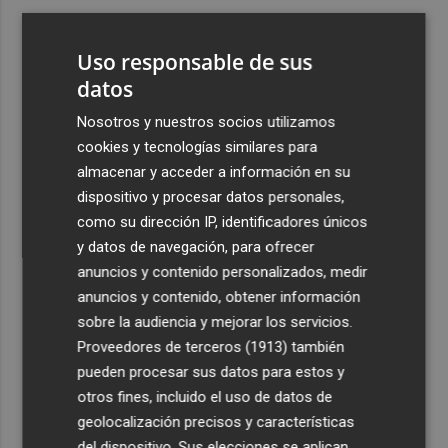
3
Ferran Torres, recibido con un baño de masas en su
pueblo: "Allá donde voy siempre digo que soy de Foios"
Uso responsable de sus
4
datos
Foios se vuelca con Ferran Torres
Nosotros y nuestros socios utilizamos
5
Las '200 vidas' que llevaron a Paco Rabal de Águilas a la
cookies y tecnologías similares para
cima del cine: un documental recupera la voz y la mirada
almacenar y acceder a información en su
del actor
dispositivo y procesar datos personales,
como su dirección IP, identificadores únicos
y datos de navegación, para ofrecer
anuncios y contenido personalizados, medir
anuncios y contenido, obtener información
sobre la audiencia y mejorar los servicios.
Recibe toda la actualidad de
Proveedores de terceros (1913)
también
Plaza Podcast en tu correo
pueden procesar sus datos para estos y
otros fines, incluido el uso de datos de
Quiero suscribirme
geolocalización precisos y características
del dispositivo. Sus elecciones se aplican