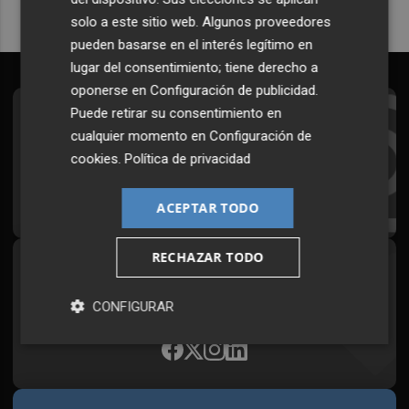
solo a este sitio web. Algunos proveedores
pueden basarse en el interés legítimo en
lugar del consentimiento; tiene derecho a
oponerse en
Configuración de publicidad
.
Puede retirar su consentimiento en
Suscríbete al Boletín
cualquier momento en
Configuración de
Todos los días a primera hora en tu email
cookies
.
Política de privacidad
¡Quiero suscribirme!
ACEPTAR TODO
RECHAZAR TODO
Síguenos en redes
Plaza Podcast, desde cualquier medio
CONFIGURAR