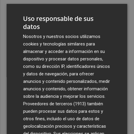
3
ViviFind, el buscador inmobiliario con IA surgido del
PCUMH, prepara sus primeras alianzas con el sector
Uso responsable de sus
4
datos
Castelló apuesta por convertir el eclipse en un referente
científico: recibirá a un gran equipo de expertos
Nosotros y nuestros socios utilizamos
5
El Villarreal anuncia a sus seis capitanes: Gerard
cookies y tecnologías similares para
Moreno, Foyth, Comesaña, Ayoze, Cardona y Logan
almacenar y acceder a información en su
Costa
dispositivo y procesar datos personales,
como su dirección IP, identificadores únicos
y datos de navegación, para ofrecer
anuncios y contenido personalizados, medir
anuncios y contenido, obtener información
sobre la audiencia y mejorar los servicios.
Recibe toda la actualidad de
Proveedores de terceros (1913)
también
Plaza Podcast en tu correo
pueden procesar sus datos para estos y
otros fines, incluido el uso de datos de
Quiero suscribirme
geolocalización precisos y características
del dispositivo. Sus elecciones se aplican