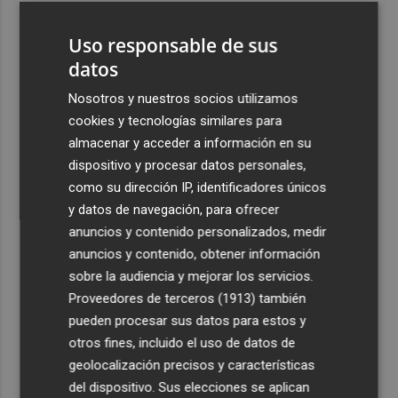
3
El homenaje a Ferran Torres en Foios, en imágenes
Uso responsable de sus
datos
4
Ferran Torres, recibido con un baño de masas en su
pueblo: "Allá donde voy siempre digo que soy de Foios"
Nosotros y nuestros socios utilizamos
cookies y tecnologías similares para
5
Foios se vuelca con Ferran Torres
almacenar y acceder a información en su
dispositivo y procesar datos personales,
como su dirección IP, identificadores únicos
y datos de navegación, para ofrecer
anuncios y contenido personalizados, medir
anuncios y contenido, obtener información
Recibe toda la actualidad de
sobre la audiencia y mejorar los servicios.
Proveedores de terceros (1913)
también
Plaza Podcast en tu correo
pueden procesar sus datos para estos y
Quiero suscribirme
otros fines, incluido el uso de datos de
geolocalización precisos y características
del dispositivo. Sus elecciones se aplican