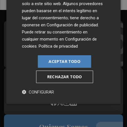
solo a este sitio web. Algunos proveedores
pueden basarse en el interés legítimo en
lugar del consentimiento; tiene derecho a
oponerse en
Configuración de publicidad
.
Suscríbete al Boletín
Puede retirar su consentimiento en
cualquier momento en
Configuración de
Todos los días a primera hora en tu email
cookies
.
Política de privacidad
¡Quiero suscribirme!
ACEPTAR TODO
RECHAZAR TODO
Síguenos en redes
Plaza Podcast, desde cualquier medio
CONFIGURAR
Quienes Somos