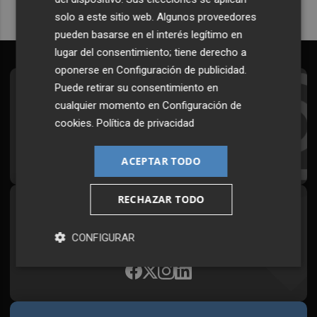
solo a este sitio web. Algunos proveedores
pueden basarse en el interés legítimo en
lugar del consentimiento; tiene derecho a
oponerse en
Configuración de publicidad
.
Puede retirar su consentimiento en
Suscríbete al Boletín
cualquier momento en
Configuración de
Todos los días a primera hora en tu email
cookies
.
Política de privacidad
¡Quiero suscribirme!
ACEPTAR TODO
RECHAZAR TODO
Síguenos en redes
Plaza Podcast, desde cualquier medio
CONFIGURAR