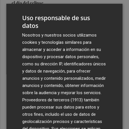
el día del eclipse
3
Company: “Estamos comenzando a ver el equipo que
Uso responsable de sus
queremos ver en la Liga”
datos
4
Ocho helicópteros, un avión y más de 100 brigadas se
Nosotros y nuestros socios utilizamos
movilizan en Moratalla por un incendio forestal
cookies y tecnologías similares para
5
Jorge Martín suma su tercera victoria 'sprint' del año y
almacenar y acceder a información en su
es más líder
dispositivo y procesar datos personales,
como su dirección IP, identificadores únicos
y datos de navegación, para ofrecer
anuncios y contenido personalizados, medir
anuncios y contenido, obtener información
sobre la audiencia y mejorar los servicios.
Recibe toda la actualidad de
Proveedores de terceros (1913)
también
Plaza Podcast en tu correo
pueden procesar sus datos para estos y
otros fines, incluido el uso de datos de
Quiero suscribirme
geolocalización precisos y características
del dispositivo. Sus elecciones se aplican