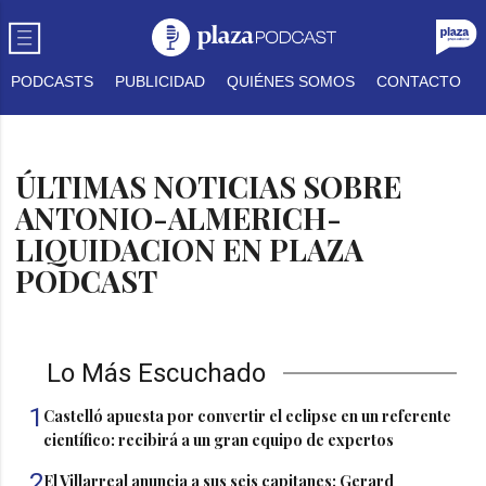
PODCASTS
PUBLICIDAD
QUIÉNES SOMOS
CONTACTO
ÚLTIMAS NOTICIAS SOBRE
ANTONIO-ALMERICH-
LIQUIDACION EN PLAZA
PODCAST
Lo Más Escuchado
1
Castelló apuesta por convertir el eclipse en un referente
científico: recibirá a un gran equipo de expertos
2
El Villarreal anuncia a sus seis capitanes: Gerard