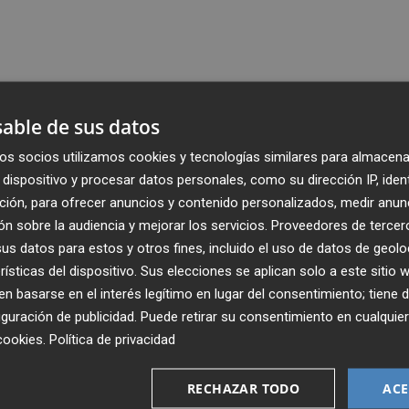
able de sus datos
os socios utilizamos cookies y tecnologías similares para almacena
dispositivo y procesar datos personales, como su dirección IP, iden
ción, para ofrecer anuncios y contenido personalizados, medir anun
n sobre la audiencia y mejorar los servicios.
Proveedores de tercer
s datos para estos y otros fines, incluido el uso de datos de geolo
rísticas del dispositivo. Sus elecciones se aplican solo a este sitio
 basarse en el interés legítimo en lugar del consentimiento; tiene 
guración de publicidad
. Puede retirar su consentimiento en cualqu
cookies
.
Política de privacidad
Recibe toda la actualidad de
Plaza Podcast en tu correo
RECHAZAR TODO
ACE