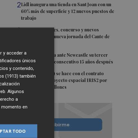
2
Lidl inaugura una tienda en Sant Joan con un
60% más de superficie y 12 nuevos puestos de
trabajo
3
Tardes Culturales, concurso y nuevos
talentos, en una nueva jornada del Cante de
las Minas
r y acceder a
4
El Valencia busca ante Newcastle su tercer
tificadores únicos
Trofeo Naranja consecutivo 15 años después
cios y contenido,
5
Hispasat (Indra) se hace con el contrato
os (1913)
también
principal del proyecto espacial IRIS2 por
calización
más de 1.600 millones
 web. Algunos
derecho a
ier momento en
Quiero suscribirme
PTAR TODO