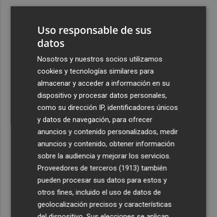
3
CaixaBank aumenta la dotación de las becas para el
alumnado de escuelas de música a 275.000 euros en el
Uso responsable de sus
curso 2026-2027
datos
4
Tesla y SpaceX invertirán 14.500 millones para
Nosotros y nuestros socios utilizamos
construir la planta de fabricación de chips Terafab
cookies y tecnologías similares para
5
El Villarreal realiza su tradicional ofrenda a la Mare de
almacenar y acceder a información en su
Déu de Gràcia y Sant Pasqual Baylón
dispositivo y procesar datos personales,
como su dirección IP, identificadores únicos
y datos de navegación, para ofrecer
anuncios y contenido personalizados, medir
anuncios y contenido, obtener información
sobre la audiencia y mejorar los servicios.
Recibe toda la actualidad de
Proveedores de terceros (1913)
también
Plaza Podcast en tu correo
pueden procesar sus datos para estos y
otros fines, incluido el uso de datos de
Quiero suscribirme
geolocalización precisos y características
del dispositivo. Sus elecciones se aplican