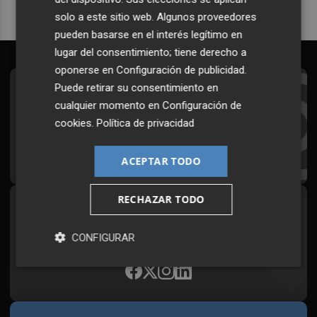
solo a este sitio web. Algunos proveedores
pueden basarse en el interés legítimo en
lugar del consentimiento; tiene derecho a
oponerse en
Configuración de publicidad
.
Puede retirar su consentimiento en
Suscríbete al Boletín
cualquier momento en
Configuración de
Todos los días a primera hora en tu email
cookies
.
Política de privacidad
¡Quiero suscribirme!
ACEPTAR TODO
RECHAZAR TODO
Síguenos en redes
Plaza Podcast, desde cualquier medio
CONFIGURAR