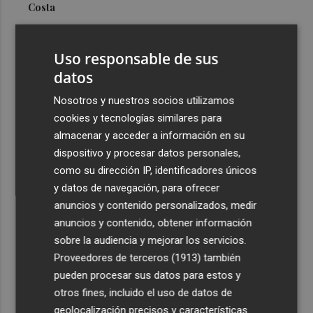
Costa
3
Más problemas en el lateral derecho: Monferrer sufre
una lesión muscular
Uso responsable de sus
4
datos
San Javier da viabilidad al nuevo contrato del transporte
urbano y a un hotel de cuatro estrellas en La Manga con
Nosotros y nuestros socios utilizamos
324 habitaciones
cookies y tecnologías similares para
5
Estos son los estrenos que abren la cartelera en agosto:
almacenar y acceder a información en su
de la comedia 'El último mono' a una nueva entrega de
dispositivo y procesar datos personales,
'La Patrulla Canina'
como su dirección IP, identificadores únicos
y datos de navegación, para ofrecer
anuncios y contenido personalizados, medir
anuncios y contenido, obtener información
sobre la audiencia y mejorar los servicios.
Proveedores de terceros (1913)
también
Recibe toda la actualidad de
pueden procesar sus datos para estos y
Plaza Podcast en tu correo
otros fines, incluido el uso de datos de
geolocalización precisos y características
Quiero suscribirme