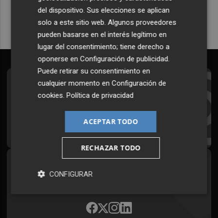
del dispositivo. Sus elecciones se aplican
solo a este sitio web. Algunos proveedores
pueden basarse en el interés legítimo en
lugar del consentimiento; tiene derecho a
oponerse en
Configuración de publicidad
.
Puede retirar su consentimiento en
cualquier momento en
Configuración de
Suscríbete al Boletín
cookies
.
Política de privacidad
Todos los días a primera hora en tu email
ACEPTAR TODO
¡Quiero suscribirme!
RECHAZAR TODO
Síguenos en redes
CONFIGURAR
Plaza Podcast, desde cualquier medio