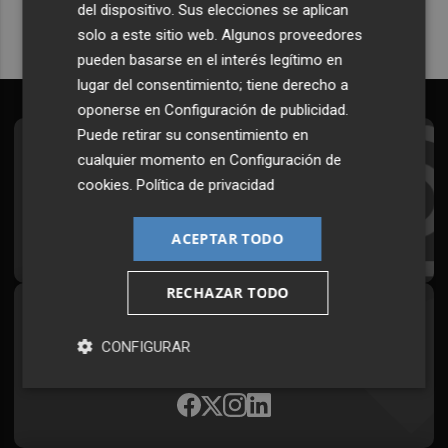
del dispositivo. Sus elecciones se aplican
solo a este sitio web. Algunos proveedores
pueden basarse en el interés legítimo en
lugar del consentimiento; tiene derecho a
oponerse en
Configuración de publicidad
.
Puede retirar su consentimiento en
Suscríbete al Boletín
cualquier momento en
Configuración de
cookies
.
Política de privacidad
Todos los días a primera hora en tu email
¡Quiero suscribirme!
ACEPTAR TODO
RECHAZAR TODO
Síguenos en redes
CONFIGURAR
Plaza Podcast, desde cualquier medio