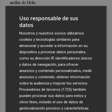
mollar de Elche
3
María Escarmiento se suma a El Kanka en el cartel del
Uso responsable de sus
festival Epicentro de Mula
datos
4
UPCT Makers culmina con éxito un catamarán para
monitorizar el Mar Menor y ya prepara un dron
Nosotros y nuestros socios utilizamos
submarino autónomo
cookies y tecnologías similares para
almacenar y acceder a información en su
5
Una batea clochinera se hunde y otra sufre daños en un
dispositivo y procesar datos personales,
incidente con un buque en el puerto de Valencia
como su dirección IP, identificadores únicos
y datos de navegación, para ofrecer
anuncios y contenido personalizados, medir
anuncios y contenido, obtener información
sobre la audiencia y mejorar los servicios.
Recibe toda la actualidad de
Proveedores de terceros (1725)
también
Plaza Podcast en tu correo
pueden procesar sus datos para estos y
otros fines, incluido el uso de datos de
Quiero suscribirme
geolocalización precisos y características