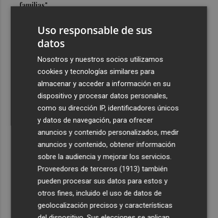
familias"
3
Oropesa ultima los preparativos para el eclipse total de
Uso responsable de sus
Sol y habilita cuatro puntos informativos
datos
4
Castelló refuerza su comercio: inyectan 800.000 euros
Nosotros y nuestros socios utilizamos
para la nueva campaña de bonos comerciales
cookies y tecnologías similares para
5
Castelló inicia la ejecución de la Manzana Albinegra con
almacenar y acceder a información en su
el traslado de las pistas de pádel junto a Castalia
dispositivo y procesar datos personales,
como su dirección IP, identificadores únicos
y datos de navegación, para ofrecer
anuncios y contenido personalizados, medir
anuncios y contenido, obtener información
sobre la audiencia y mejorar los servicios.
Recibe toda la actualidad de
Proveedores de terceros (1913)
también
Plaza Podcast en tu correo
pueden procesar sus datos para estos y
otros fines, incluido el uso de datos de
Quiero suscribirme
geolocalización precisos y características
del dispositivo. Sus elecciones se aplican