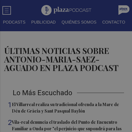
PODCASTS
PUBLICIDAD
QUIÉNES SOMOS
CONTACTO
ÚLTIMAS NOTICIAS SOBRE
ANTONIO-MARIA-SAEZ-
AGUADO EN PLAZA PODCAST
Lo Más Escuchado
1
El Villarreal realiza su tradicional ofrenda a la Mare de
Déu de Gràcia y Sant Pasqual Baylón
2
Vila-real denuncia el traslado del Punto de Encuentro
Familiar a Onda por "el perjuicio que supondrá para las