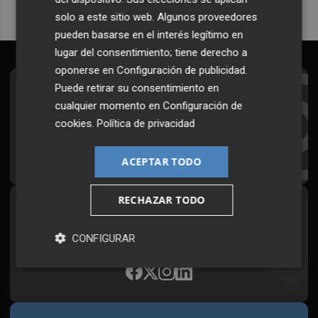
solo a este sitio web. Algunos proveedores
pueden basarse en el interés legítimo en
lugar del consentimiento; tiene derecho a
oponerse en
Configuración de publicidad
.
Puede retirar su consentimiento en
Suscríbete al Boletín
cualquier momento en
Configuración de
Todos los días a primera hora en tu email
cookies
.
Política de privacidad
¡Quiero suscribirme!
ACEPTAR TODO
RECHAZAR TODO
Síguenos en redes
Plaza Podcast, desde cualquier medio
CONFIGURAR