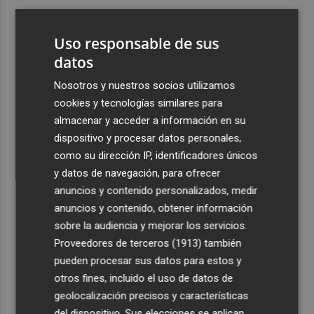
3
Ferran Torres, recibido con un baño de masas en su
pueblo: "Allá donde voy siempre digo que soy de Foios"
Uso responsable de sus
4
datos
Foios se vuelca con Ferran Torres
Nosotros y nuestros socios utilizamos
5
La serie murciana protagonizada por un conejo de
cookies y tecnologías similares para
peluche malhablado y gamberro que triunfa en las
almacenar y acceder a información en su
redes: así es 'Yván y Lolo'
dispositivo y procesar datos personales,
como su dirección IP, identificadores únicos
y datos de navegación, para ofrecer
anuncios y contenido personalizados, medir
anuncios y contenido, obtener información
sobre la audiencia y mejorar los servicios.
Recibe toda la actualidad de
Proveedores de terceros (1913)
también
Plaza Podcast en tu correo
pueden procesar sus datos para estos y
otros fines, incluido el uso de datos de
Quiero suscribirme
geolocalización precisos y características
del dispositivo. Sus elecciones se aplican