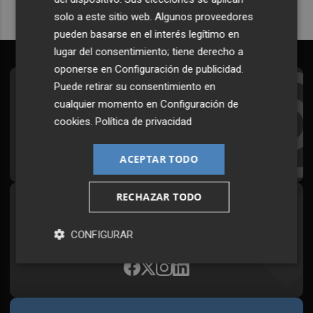
solo a este sitio web. Algunos proveedores
pueden basarse en el interés legítimo en
lugar del consentimiento; tiene derecho a
oponerse en
Configuración de publicidad
.
Puede retirar su consentimiento en
Suscríbete al Boletín
cualquier momento en
Configuración de
Todos los días a primera hora en tu email
cookies
.
Política de privacidad
¡Quiero suscribirme!
ACEPTAR TODO
RECHAZAR TODO
Síguenos en redes
Plaza Podcast, desde cualquier medio
CONFIGURAR