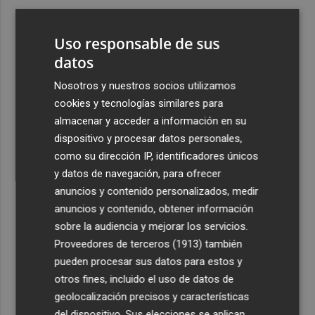
3
Ferran Torres, recibido con un baño de masas en su
pueblo: "Allá donde voy siempre digo que soy de Foios"
Uso responsable de sus
4
datos
Foios se vuelca con Ferran Torres
Nosotros y nuestros socios utilizamos
5
La serie murciana protagonizada por un conejo de
cookies y tecnologías similares para
peluche malhablado y gamberro que triunfa en las
almacenar y acceder a información en su
redes: así es 'Yván y Lolo'
dispositivo y procesar datos personales,
como su dirección IP, identificadores únicos
y datos de navegación, para ofrecer
anuncios y contenido personalizados, medir
anuncios y contenido, obtener información
sobre la audiencia y mejorar los servicios.
Recibe toda la actualidad de
Proveedores de terceros (1913)
también
Plaza Podcast en tu correo
pueden procesar sus datos para estos y
otros fines, incluido el uso de datos de
Quiero suscribirme
geolocalización precisos y características
del dispositivo. Sus elecciones se aplican