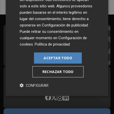
solo a este sitio web. Algunos proveedores
pueden basarse en el interés legítimo en
lugar del consentimiento; tiene derecho a
oponerse en
Configuración de publicidad
.
Puede retirar su consentimiento en
Suscríbete al Boletín
cualquier momento en
Configuración de
Todos los días a primera hora en tu email
cookies
.
Política de privacidad
¡Quiero suscribirme!
ACEPTAR TODO
RECHAZAR TODO
Síguenos en redes
Plaza Podcast, desde cualquier medio
CONFIGURAR