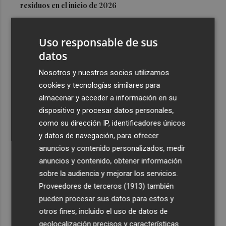
residuos en el inicio de 2026
3
Los medios de extinción trabajan en los frentes de Catí y
Tírig tras controlarse el incendio de la Sierra
Uso responsable de sus
Engarcerán
datos
4
Murcia registra 626 colonias felinas en todo el municipio
Nosotros y nuestros socios utilizamos
y esteriliza a cerca de 2.990 gatos
cookies y tecnologías similares para
5
Luís Castro: "El equipo debe tener la identidad del club;
almacenar y acceder a información en su
no tener miedo a nadie y, cuando tengamos que sufrir,
dispositivo y procesar datos personales,
sufrir todos juntos”
como su dirección IP, identificadores únicos
y datos de navegación, para ofrecer
anuncios y contenido personalizados, medir
anuncios y contenido, obtener información
sobre la audiencia y mejorar los servicios.
Proveedores de terceros (1913)
también
Recibe toda la actualidad de
pueden procesar sus datos para estos y
Plaza Podcast en tu correo
otros fines, incluido el uso de datos de
geolocalización precisos y características
Quiero suscribirme