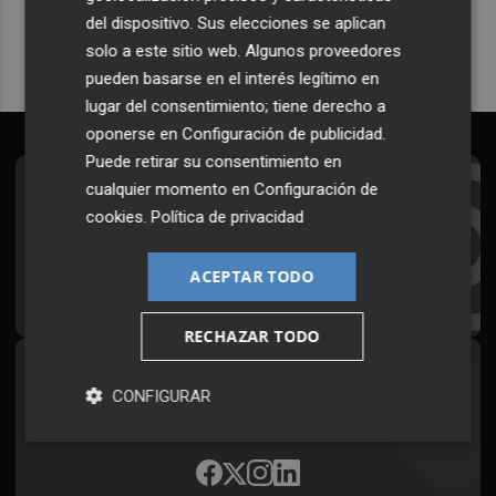
del dispositivo. Sus elecciones se aplican
solo a este sitio web. Algunos proveedores
pueden basarse en el interés legítimo en
lugar del consentimiento; tiene derecho a
oponerse en
Configuración de publicidad
.
Puede retirar su consentimiento en
cualquier momento en
Configuración de
Suscríbete al Boletín
cookies
.
Política de privacidad
Todos los días a primera hora en tu email
ACEPTAR TODO
¡Quiero suscribirme!
RECHAZAR TODO
Síguenos en redes
CONFIGURAR
Plaza Podcast, desde cualquier medio