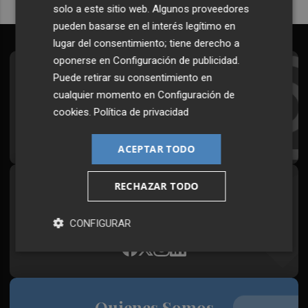
solo a este sitio web. Algunos proveedores
pueden basarse en el interés legítimo en
lugar del consentimiento; tiene derecho a
oponerse en
Configuración de publicidad
.
Suscríbete al Boletín
Puede retirar su consentimiento en
cualquier momento en
Configuración de
Todos los días a primera hora en tu email
cookies
.
Política de privacidad
¡Quiero suscribirme!
ACEPTAR TODO
RECHAZAR TODO
Síguenos en redes
Plaza Podcast, desde cualquier medio
CONFIGURAR
Quienes Somos