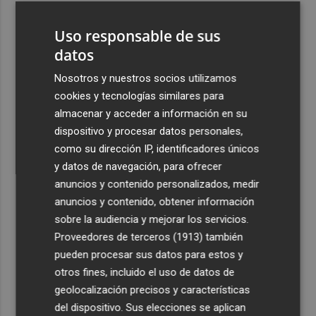
3
La Región de Murcia es la cuarta provincia que más
Uso responsable de sus
exporta a África: Marruecos, el primer destino
datos
4
La Región de Murcia celebra la Semana de la Juventud
con cinco días de actividades
Nosotros y nuestros socios utilizamos
cookies y tecnologías similares para
5
El coste de la vivienda: 1.338 € netos al mes, el salario
almacenar y acceder a información en su
mínimo para poder comprar una vivienda en Castellón
dispositivo y procesar datos personales,
como su dirección IP, identificadores únicos
y datos de navegación, para ofrecer
anuncios y contenido personalizados, medir
anuncios y contenido, obtener información
Recibe toda la actualidad de
sobre la audiencia y mejorar los servicios.
Proveedores de terceros (1913)
también
Plaza Podcast en tu correo
pueden procesar sus datos para estos y
Quiero suscribirme
otros fines, incluido el uso de datos de
geolocalización precisos y características
del dispositivo. Sus elecciones se aplican