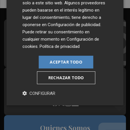
solo a este sitio web. Algunos proveedores
pueden basarse en el interés legítimo en
lugar del consentimiento; tiene derecho a
oponerse en
Configuración de publicidad
.
Suscríbete al Boletín
Puede retirar su consentimiento en
cualquier momento en
Configuración de
Todos los días a primera hora en tu email
cookies
.
Política de privacidad
¡Quiero suscribirme!
ACEPTAR TODO
RECHAZAR TODO
Síguenos en redes
Plaza Podcast, desde cualquier medio
CONFIGURAR
Quienes Somos