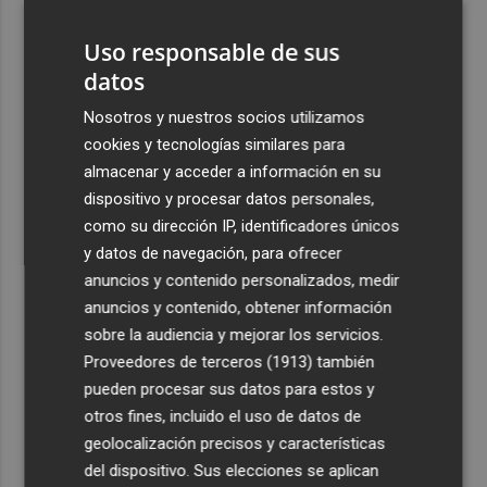
Uso responsable de sus
4
Las '200 vidas' que llevaron a Paco Rabal de Águilas a la
datos
cima del cine: un documental recupera la voz y la mirada
del actor
Nosotros y nuestros socios utilizamos
cookies y tecnologías similares para
5
Y también se hace de día para Buonanotte con su fichaje
almacenar y acceder a información en su
por el Elche CF
dispositivo y procesar datos personales,
como su dirección IP, identificadores únicos
y datos de navegación, para ofrecer
anuncios y contenido personalizados, medir
anuncios y contenido, obtener información
Recibe toda la actualidad de
sobre la audiencia y mejorar los servicios.
Plaza Podcast en tu correo
Proveedores de terceros (1913)
también
pueden procesar sus datos para estos y
Quiero suscribirme
otros fines, incluido el uso de datos de
geolocalización precisos y características
del dispositivo. Sus elecciones se aplican