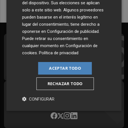
del dispositivo. Sus elecciones se aplican
solo a este sitio web. Algunos proveedores
pueden basarse en el interés legítimo en
lugar del consentimiento; tiene derecho a
oponerse en
Configuración de publicidad
.
Puede retirar su consentimiento en
Suscríbete al Boletín
cualquier momento en
Configuración de
cookies
.
Política de privacidad
Todos los días a primera hora en tu email
¡Quiero suscribirme!
ACEPTAR TODO
RECHAZAR TODO
Síguenos en redes
CONFIGURAR
Plaza Podcast, desde cualquier medio