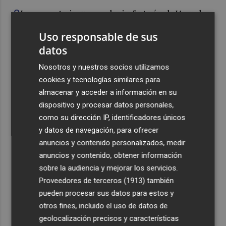
3
La convocatoria europea de gigafactorías de IA puede
activar una cadena industrial en centros de datos,
Uso responsable de sus
energía, 'cloud' y ciberseguridad
datos
4
Telefónica lidera la reputación algorítmica del sector
con una puntuación un 21% superior a la media
Nosotros y nuestros socios utilizamos
cookies y tecnologías similares para
5
El ‘Big Three’ de la restauración acelera: más aperturas,
almacenar y acceder a información en su
nuevas inversiones y una batalla que ya no se libra solo
dispositivo y procesar datos personales,
en el precio
como su dirección IP, identificadores únicos
y datos de navegación, para ofrecer
anuncios y contenido personalizados, medir
anuncios y contenido, obtener información
sobre la audiencia y mejorar los servicios.
Recibe toda la actualidad de
Proveedores de terceros (1913)
también
Plaza Podcast en tu correo
pueden procesar sus datos para estos y
otros fines, incluido el uso de datos de
Quiero suscribirme
geolocalización precisos y características